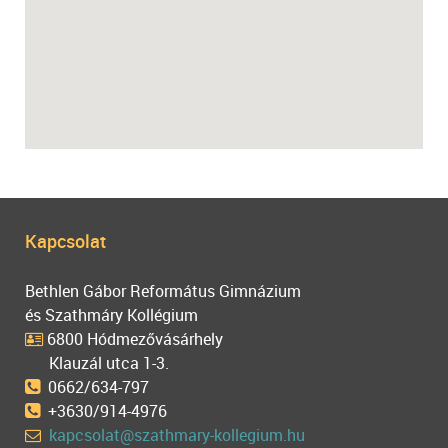
Kapcsolat
Bethlen Gábor Református Gimnázium
és Szathmáry Kollégium
6800 Hódmezővásárhely
Klauzál utca 1-3.
0662/634-797
+3630/914-4976
kapcsolat@szathmary-kollegium.hu